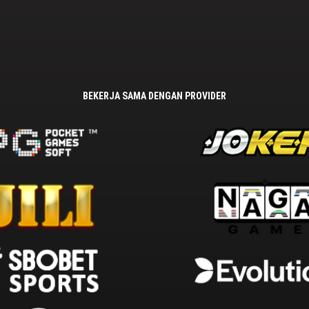
BEKERJA SAMA DENGAN PROVIDER