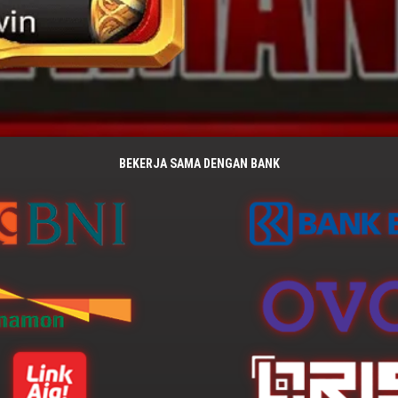
BEKERJA SAMA DENGAN BANK