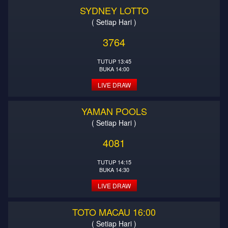
SYDNEY LOTTO
( Setiap Hari )
3764
TUTUP 13:45
BUKA 14:00
LIVE DRAW
YAMAN POOLS
( Setiap Hari )
4081
TUTUP 14:15
BUKA 14:30
LIVE DRAW
TOTO MACAU 16:00
( Setiap Hari )