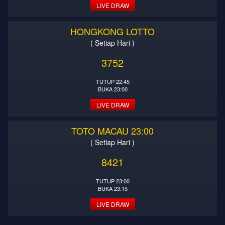
LIVE DRAW
HONGKONG LOTTO
( Setiap Hari )
3752
TUTUP 22:45
BUKA 23:00
LIVE DRAW
TOTO MACAU 23:00
( Setiap Hari )
8421
TUTUP 23:00
BUKA 23:15
LIVE DRAW