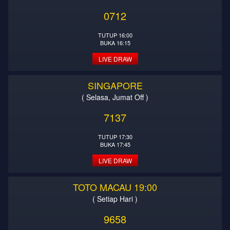
0712
TUTUP 16:00
BUKA 16:15
LIVE DRAW
SINGAPORE
( Selasa, Jumat Off )
7137
TUTUP 17:30
BUKA 17:45
LIVE DRAW
TOTO MACAU 19:00
( Setiap Hari )
9658